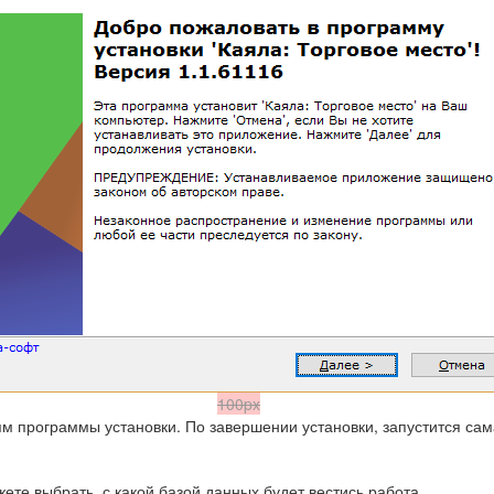
100px
м программы установки. По завершении установки, запустится сам
ете выбрать, с какой базой данных будет вестись работа.