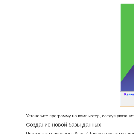
Установите программу на компьютер, следуя указания
Создание новой базы данных
При запуске программы Каяла: Торговое место вы мож