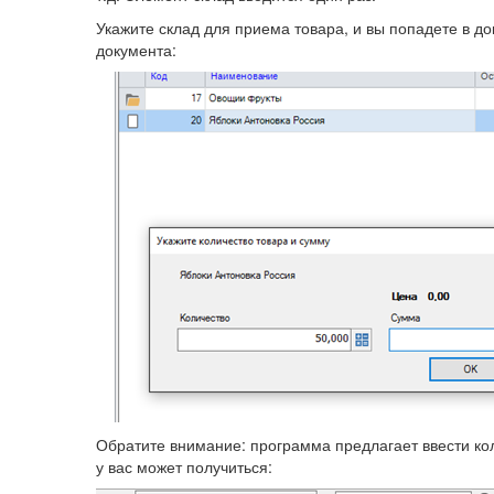
Укажите склад для приема товара, и вы попадете в д
документа:
Обратите внимание: программа предлагает ввести кол
у вас может получиться: