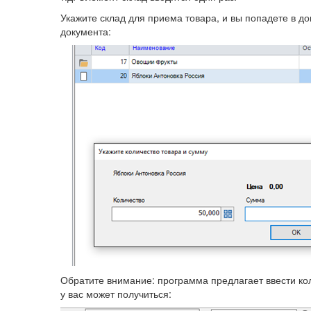
Укажите склад для приема товара, и вы попадете в д
документа:
Обратите внимание: программа предлагает ввести кол
у вас может получиться: